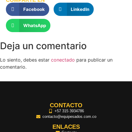
COMPARTE EN
Facebook
LinkedIn
WhatsApp
Deja un comentario
Lo siento, debes estar
conectado
para publicar un
comentario.
CONTACTO
+57 315 3934786
contacto@equipesados.com.co
ENLACES